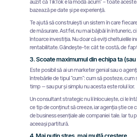
auzit că TikTok e la modă acum” – toate acestea 
bazează pe date și pe experiență.
Te ajută să construiești un sistem în care fiecar
de măsurare. Astfel, nu mai bâjbâi în întuneric, ci
întoarce investiția. Nu doar că eviți cheltuielile 
rentabilitate. Gândește-te: cât te costă, de fapt,
3. Scoate maximumul din echipa ta (sau d
Este posibil să ai un marketer genial sau o agenție
întrebările de tipul ”cum”: cum să posteze, cum 
timp — sau pur și simplu nu acesta este rolul lor.
Un consultant strategic nu îi înlocuiește, ci le î
ce tip de conținut să creeze, iar agenția știe ce
de business esențiale ale companiei tale. Iar tu po
aceeași partitură.
4. Mai puțin stres, mai multă creștere.