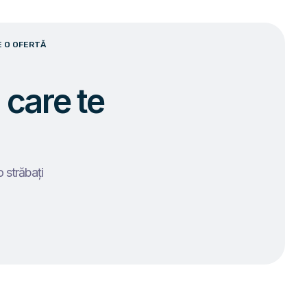
E O OFERTĂ
 care te
o străbați