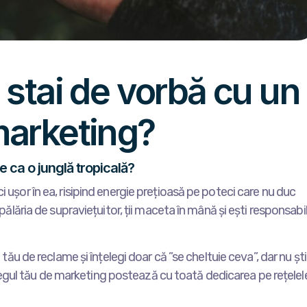
 stai de vorbă cu un
marketing?
 ca o junglă tropicală?
i ușor în ea, risipind energie prețioasă pe poteci care nu duc
i pălăria de supraviețuitor, ții maceta în mână și ești responsabi
l tău de reclame și înțelegi doar că ”se cheltuie ceva”, dar nu ști
egul tău de marketing postează cu toată dedicarea pe rețelel