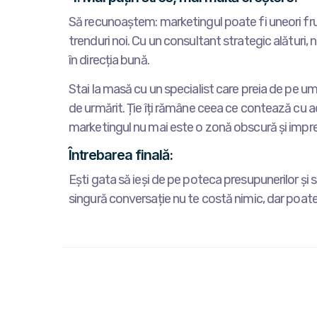
Să recunoaștem: marketingul poate fi uneori fr
trenduri noi. Cu un consultant strategic alături,
în direcția bună.
Stai la masă cu un specialist care preia de pe umeri
de urmărit. Ție îți rămâne ceea ce contează cu ad
marketingul nu mai este o zonă obscură și impreviz
Întrebarea finală:
Ești gata să ieși de pe poteca presupunerilor și
singură conversație nu te costă nimic, dar poate f