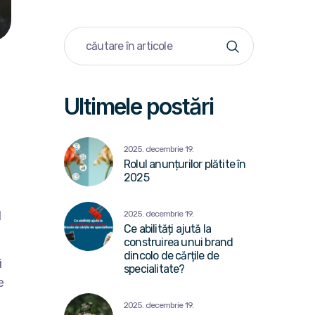
Ultimele postări
2025. decembrie 19.
Rolul anunțurilor plătite în
2025
l
2025. decembrie 19.
Ce abilități ajută la
construirea unui brand
dincolo de cărțile de
i
specialitate?
e
2025. decembrie 19.