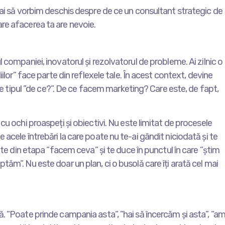
Hai să vorbim deschis despre de ce un consultant strategic de
re afacerea ta are nevoie.
 companiei, inovatorul și rezolvatorul de probleme. Ai zilnic o
iilor” face parte din reflexele tale. În acest context, devine
 de tipul ”de ce?”. De ce facem marketing? Care este, de fapt,
cu ochi proaspeți și obiectivi. Nu este limitat de procesele
acele întrebări la care poate nu te-ai gândit niciodată și te
oate din etapa ”facem ceva” și te duce în punctul în care ”știm
ăm”. Nu este doar un plan, ci o busolă care îți arată cel mai
. ”Poate prinde campania asta”, ”hai să încercăm și asta”, ”a