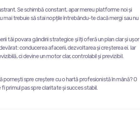
ustrant. Se schimbă constant, apar mereu platforme noi și
 nu mai trebuie să stai nopțile întrebându-te dacă mergi sau nu
i tăi povara gândirii strategice și îți oferă un plan clar și ușor
evărat: conducerea afacerii, dezvoltarea și creșterea ei. Iar
ibilă, ci devine un motor clar, controlabil și previzibil.
 să pornești spre creștere cu o hartă profesionistă în mână? O
i primul pas spre claritate și succes stabil.