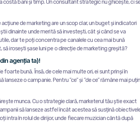
costă bani și timp. Un consultant strategic nu ghicește, ci s
e acțiune de marketing are un scop clar, un buget și indicatori
 știi dinainte unde merită să investești, cât și când se va
inutile, dar te poți concentra pe canalele cu cea mai bună
 să irosești șase luni pe o direcție de marketing greșită?
in agenția ta)!
 foarte bună. Însă, de cele mai multe ori, ei sunt prinși în
să lanseze o campanie. Pentru ”ce” și ”de ce” rămâne mai puți
ntărește munca. Cu o strategie clară, marketerul tău știe exact
 campanii să lanseze astfel încât acestea să susțină obiectivel
ți intra în rolul de dirijor, unde fiecare muzician cântă după