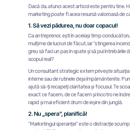
Dacă da, atunci acest articol este pentru tine. 
marketing poate fi acea resursă valoroasă de ca
1. Să vezi pădurea, nu doar copacul!
Ca antreprenor, ești în același timp conducătorul
mulțime de lucruri de făcut, iar ”stingerea incend
greu să faci un pas în spate și să pui întrebările
scopul real?
Un consultant strategic extern privește situația 
interne sau de rutinele deja împământenite. Pune 
ajută să-ți recapeți claritatea și focusul. Te sc
exact ce facem, de ce facem și încotro ne îndrept
rapid și mai eficient drum de ieșire din junglă.
2. Nu „spera”, planifică!
”Marketingul speranței” este o distracție scumpă