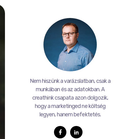
Nem hiszünk a varázslatban, csak a
munkában és az adatokban. A
creathink csapata azon dolgozik,
hogy a marketinged ne költség
legyen, hanem befektetés.