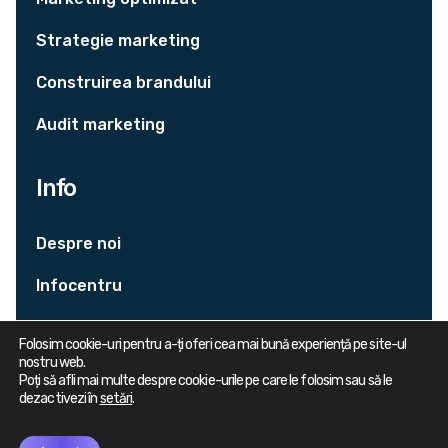
Strategie marketing
Construirea brandului
Audit marketing
Info
Despre noi
Infocentru
Contact
Folosim cookie-uri pentru a-ți oferi cea mai bună experiență pe site-ul
nostru web.
Politica de confidențialitate
Poți să afli mai multe despre cookie-urile pe care le folosim sau să le
dezactivezi în
setări
.
© 2026 — Creathink Agency. Toate drepturile